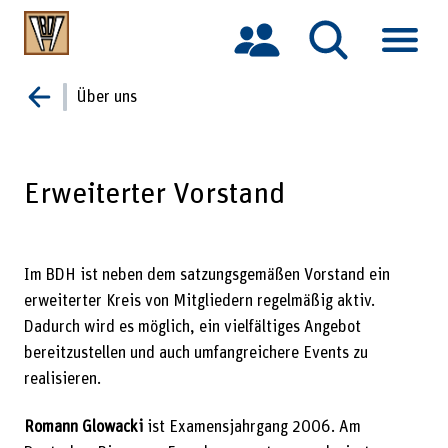
S
k
Über uns
Zurück
i
p
t
o
Erweiterter Vorstand
c
o
n
t
Im BDH ist neben dem satzungsgemäßen Vorstand ein
e
erweiterter Kreis von Mitgliedern regelmäßig aktiv.
n
t
Dadurch wird es möglich, ein vielfältiges Angebot
bereitzustellen und auch umfangreichere Events zu
realisieren.
Romann Glowacki
ist Examensjahrgang 2006. Am