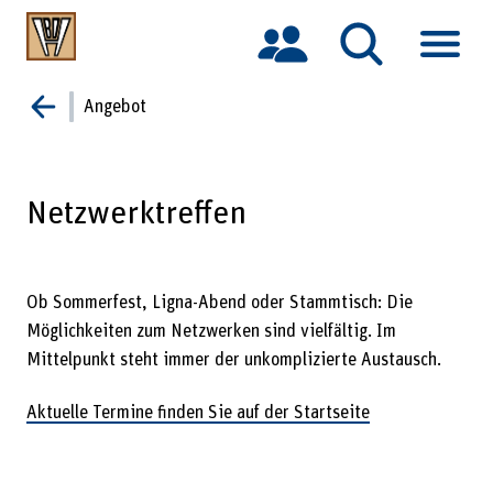
S
k
Angebot
Zurück
i
p
t
o
Netzwerktreffen
c
o
n
t
Ob Sommerfest, Ligna-Abend oder Stammtisch: Die
e
Möglichkeiten zum Netzwerken sind vielfältig. Im
n
t
Mittelpunkt steht immer der unkomplizierte Austausch.
Aktuelle Termine finden Sie auf der Startseite
.